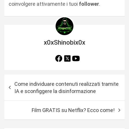
coinvolgere attivamente i tuoi
follower
.
x0xShinobix0x
N
Come individuare contenuti realizzati tramite
a
IA e sconfiggere la disinformazione
v
i
Film GRATIS su Netflix? Ecco come!
g
a