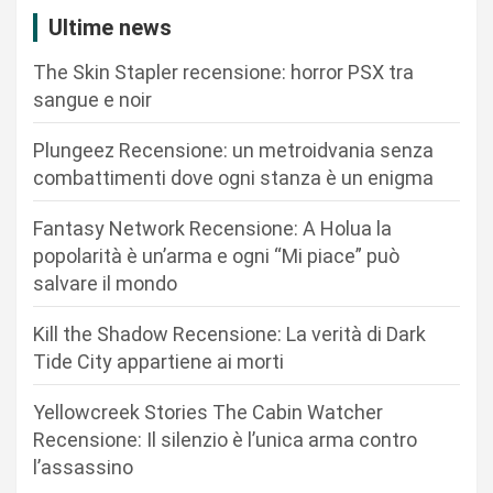
z
Ultime news
i
The Skin Stapler recensione: horror PSX tra
o
sangue e noir
n
Plungeez Recensione: un metroidvania senza
e
combattimenti dove ogni stanza è un enigma
a
r
Fantasy Network Recensione: A Holua la
popolarità è un’arma e ogni “Mi piace” può
t
salvare il mondo
i
c
Kill the Shadow Recensione: La verità di Dark
Tide City appartiene ai morti
o
l
Yellowcreek Stories The Cabin Watcher
i
Recensione: Il silenzio è l’unica arma contro
l’assassino