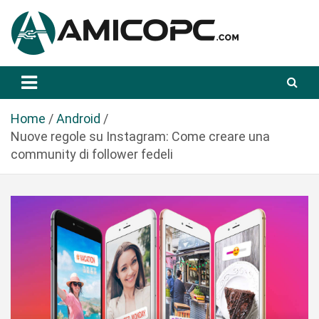
S
a
l
t
Novità Tecnologiche: Guide e News
Amicopc.com
a
a
l
Home
Android
c
Nuove regole su Instagram: Come creare una
o
community di follower fedeli
n
t
e
n
u
t
o