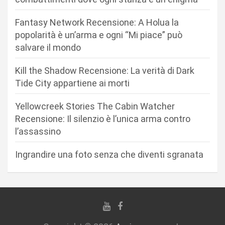
n
Fantasy Network Recensione: A Holua la
e
popolarità è un’arma e ogni “Mi piace” può
a
salvare il mondo
r
Kill the Shadow Recensione: La verità di Dark
t
Tide City appartiene ai morti
i
c
Yellowcreek Stories The Cabin Watcher
Recensione: Il silenzio è l’unica arma contro
o
l’assassino
l
i
Ingrandire una foto senza che diventi sgranata