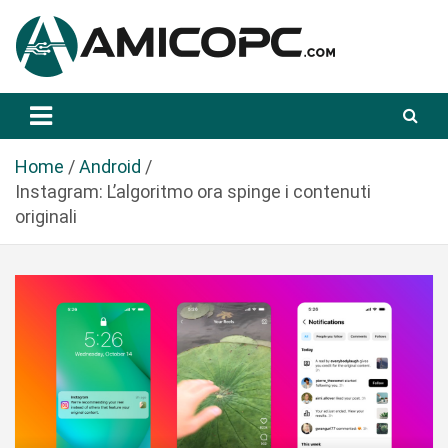
S
a
l
t
Novità Tecnologiche: Guide e News
Amicopc.com
a
a
l
Home
Android
c
Instagram: L’algoritmo ora spinge i contenuti
o
originali
n
t
e
n
u
t
o