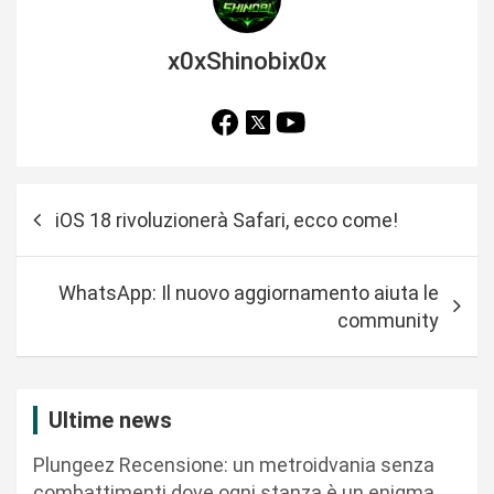
x0xShinobix0x
N
iOS 18 rivoluzionerà Safari, ecco come!
a
v
WhatsApp: Il nuovo aggiornamento aiuta le
i
community
g
a
z
Ultime news
i
Plungeez Recensione: un metroidvania senza
o
combattimenti dove ogni stanza è un enigma