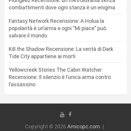
Plungeez Recensione: un metroidvania senza
a
combattimenti dove ogni stanza è un enigma
r
Fantasy Network Recensione: A Holua la
t
popolarità è un’arma e ogni “Mi piace” può
i
salvare il mondo
c
Kill the Shadow Recensione: La verità di Dark
o
Tide City appartiene ai morti
l
i
Yellowcreek Stories The Cabin Watcher
Recensione: Il silenzio è l’unica arma contro
l’assassino
Copyright © 2026
Amicopc.com