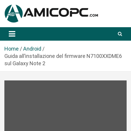
S
a
l
t
Novità Tecnologiche: Guide e News
Amicopc.com
a
a
l
Home
Android
c
Guida all’installazione del firmware N7100XXDME6
o
sul Galaxy Note 2
n
t
e
n
u
t
o