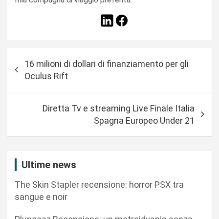
N
16 milioni di dollari di finanziamento per gli
a
Oculus Rift
v
i
Diretta Tv e streaming Live Finale Italia
g
Spagna Europeo Under 21
a
z
i
Ultime news
o
The Skin Stapler recensione: horror PSX tra
n
sangue e noir
e