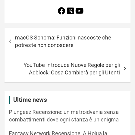
N
macOS Sonoma: Funzioni nascoste che
a
potreste non conoscere
v
i
YouTube Introduce Nuove Regole per gli
g
Adblock: Cosa Cambierà per gli Utenti
a
z
i
Ultime news
o
Plungeez Recensione: un metroidvania senza
n
combattimenti dove ogni stanza è un enigma
e
Fantasy Network Recensione: A Holua la