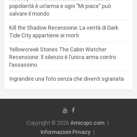
a
popolarità è un’arma e ogni “Mi piace” può
r
salvare il mondo
t
Kill the Shadow Recensione: La verità di Dark
i
Tide City appartiene ai morti
c
Yellowcreek Stories The Cabin Watcher
o
Recensione: Il silenzio è l’unica arma contro
l
l’assassino
i
Ingrandire una foto senza che diventi sgranata
Copyright © 2026
Amicopc.com
Informazioni Privacy