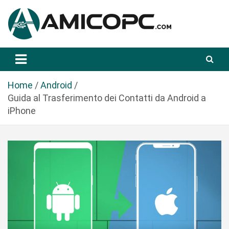
S
a
l
t
Novità Tecnologiche: Guide e News
Amicopc.com
a
a
l
Home
Android
c
Guida al Trasferimento dei Contatti da Android a
o
iPhone
n
t
e
n
u
t
o