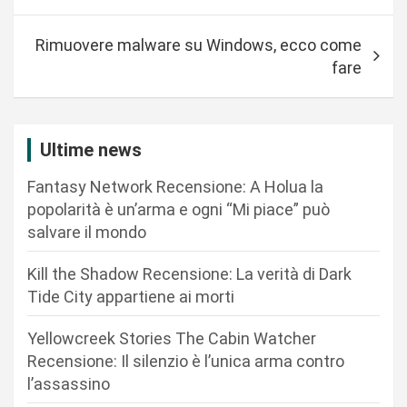
v
Rimuovere malware su Windows, ecco come
i
fare
g
a
z
Ultime news
i
Fantasy Network Recensione: A Holua la
o
popolarità è un’arma e ogni “Mi piace” può
n
salvare il mondo
e
Kill the Shadow Recensione: La verità di Dark
a
Tide City appartiene ai morti
r
Yellowcreek Stories The Cabin Watcher
t
Recensione: Il silenzio è l’unica arma contro
i
l’assassino
c