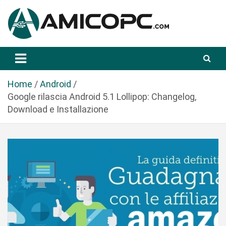
S
a
l
t
Novità Tecnologiche: Guide e News
Amicopc.com
a
a
l
Home
Android
c
Google rilascia Android 5.1 Lollipop: Changelog,
o
Download e Installazione
n
t
e
n
u
t
o