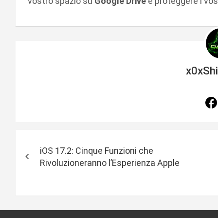
vostro spazio su
Google Drive
e proteggere i vost
x0xSh
N
iOS 17.2: Cinque Funzioni che
a
Rivoluzioneranno l’Esperienza Apple
v
i