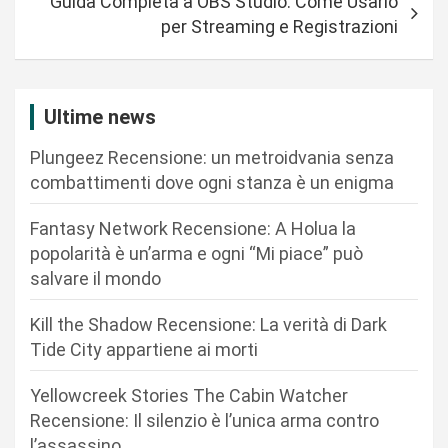
Guida Completa a OBS Studio: Come Usarlo
g
per Streaming e Registrazioni
a
z
i
Ultime news
o
Plungeez Recensione: un metroidvania senza
n
combattimenti dove ogni stanza è un enigma
e
Fantasy Network Recensione: A Holua la
a
popolarità è un’arma e ogni “Mi piace” può
r
salvare il mondo
t
Kill the Shadow Recensione: La verità di Dark
i
Tide City appartiene ai morti
c
Yellowcreek Stories The Cabin Watcher
o
Recensione: Il silenzio è l’unica arma contro
l
l’assassino