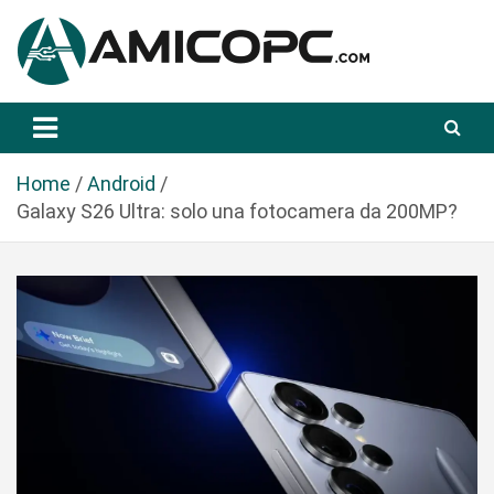
S
a
l
t
Novità Tecnologiche: Guide e News
Amicopc.com
a
a
l
Home
Android
c
Galaxy S26 Ultra: solo una fotocamera da 200MP?
o
n
t
e
n
u
t
o