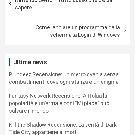
a
sapere
v
i
Come lanciare un programma dalla
g
schermata Login di Windows
a
z
i
Ultime news
o
Plungeez Recensione: un metroidvania senza
n
combattimenti dove ogni stanza è un enigma
e
Fantasy Network Recensione: A Holua la
a
popolarità è un’arma e ogni “Mi piace” può
r
salvare il mondo
t
Kill the Shadow Recensione: La verità di Dark
i
Tide City appartiene ai morti