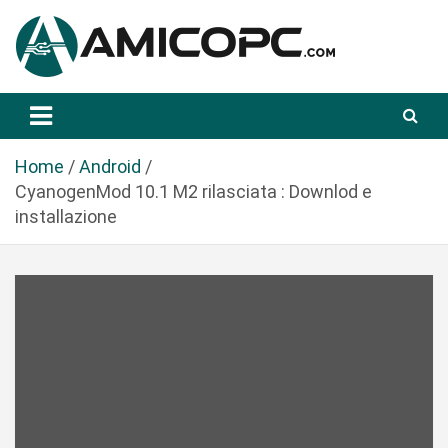
S
a
l
t
Novità Tecnologiche: Guide e News
Amicopc.com
a
a
l
Home
Android
c
CyanogenMod 10.1 M2 rilasciata : Downlod e
o
installazione
n
t
e
n
u
t
o