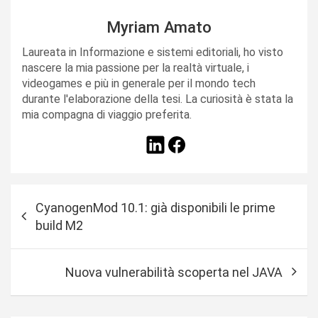
Myriam Amato
Laureata in Informazione e sistemi editoriali, ho visto
nascere la mia passione per la realtà virtuale, i
videogames e più in generale per il mondo tech
durante l'elaborazione della tesi. La curiosità è stata la
mia compagna di viaggio preferita.
N
CyanogenMod 10.1: già disponibili le prime
a
build M2
v
i
Nuova vulnerabilità scoperta nel JAVA
g
a