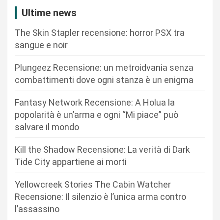
z
Ultime news
i
The Skin Stapler recensione: horror PSX tra
o
sangue e noir
n
Plungeez Recensione: un metroidvania senza
e
combattimenti dove ogni stanza è un enigma
a
r
Fantasy Network Recensione: A Holua la
popolarità è un’arma e ogni “Mi piace” può
t
salvare il mondo
i
c
Kill the Shadow Recensione: La verità di Dark
Tide City appartiene ai morti
o
l
Yellowcreek Stories The Cabin Watcher
i
Recensione: Il silenzio è l’unica arma contro
l’assassino