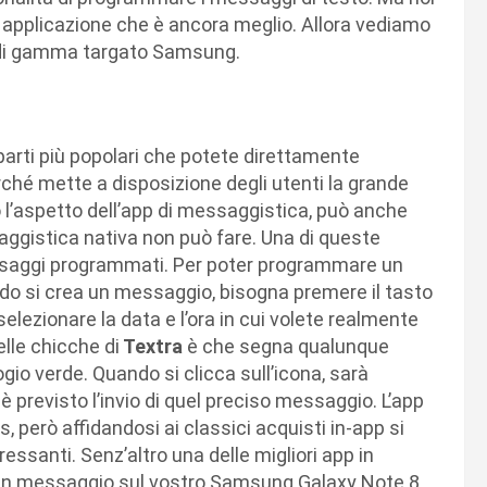
 applicazione che è ancora meglio. Allora vediamo
di gamma targato Samsung.
e parti più popolari che potete direttamente
ché mette a disposizione degli utenti la grande
o l’aspetto dell’app di messaggistica, può anche
aggistica nativa non può fare. Una di queste
messaggi programmati. Per poter programmare un
ndo si crea un messaggio, bisogna premere il tasto
e selezionare la data e l’ora in cui volete realmente
lle chicche di
Textra
è che segna qualunque
o verde. Quando si clicca sull’icona, sarà
 è previsto l’invio di quel preciso messaggio. L’app
 però affidandosi ai classici acquisti in-app si
ssanti. Senz’altro una delle migliori app in
i un messaggio sul vostro Samsung Galaxy Note 8.