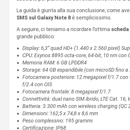
La guida è giunta alla sua conclusione, come av
SMS sul Galaxy Note 8
è semplicissimo.
A seguire, ci teniamo a ricordare l’ottima
scheda 
grande pubblico:
Display: 6,3” quad HD+ (1.440 x 2.560 pixel) S
CPU: Exynos 8895 octa-core, 64-bit, 10 nm co
Memoria RAM: 6 GB LPDDR4
Storage: 64 GB espandibile (con microSD fino a
Fotocamera posteriore: 12 megapixel f/1.7 con O
f/2.4 con OIS
Fotocamera frontale: 8 megapixel f/1.7
Connettività: dual nano SIM ibrido, LTE Cat. 16,
Batteria: 3.300 mAh con wireless charging (QC 
Dimensioni: 162,5 x 74,8 x 8,6 mm
Peso complessivo: 195 grammi
Certificazione: IP68