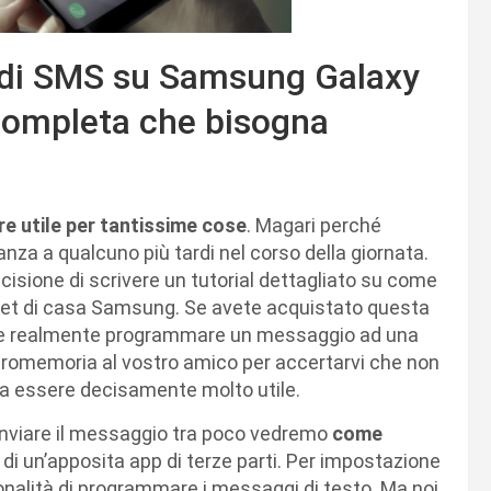
 di SMS su Samsung Galaxy
completa che bisogna
e utile per tantissime cose
. Magari perché
za a qualcuno più tardi nel corso della giornata.
sione di scrivere un tutorial dettagliato su come
let di casa Samsung. Se avete acquistato questa
ate realmente programmare un messaggio ad una
promemoria al vostro amico per accertarvi che non
lta essere decisamente molto utile.
 inviare il messaggio tra poco vedremo
come
 di un’apposita app di terze parti. Per impostazione
onalità di programmare i messaggi di testo. Ma noi