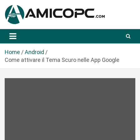
S
a
l
t
Novità Tecnologiche: Guide e News
Amicopc.com
a
a
l
Home
Android
c
Come attivare il Tema Scuro nelle App Google
o
n
t
e
n
u
t
o