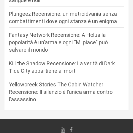
sangue e noir
e
a
Plungeez Recensione: un metroidvania senza
r
combattimenti dove ogni stanza è un enigma
t
Fantasy Network Recensione: A Holua la
i
popolarità è un’arma e ogni “Mi piace” può
c
salvare il mondo
o
Kill the Shadow Recensione: La verità di Dark
l
Tide City appartiene ai morti
i
Yellowcreek Stories The Cabin Watcher
Recensione: Il silenzio è l’unica arma contro
l’assassino