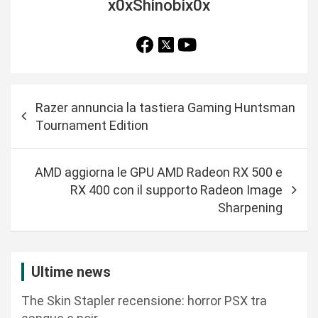
x0xShinobix0x
N
Razer annuncia la tastiera Gaming Huntsman
a
Tournament Edition
v
i
AMD aggiorna le GPU AMD Radeon RX 500 e
g
RX 400 con il supporto Radeon Image
a
Sharpening
z
i
Ultime news
o
n
The Skin Stapler recensione: horror PSX tra