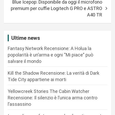
Blue Icepop: Disponibile da oggi il microfono
g
premium per cuffie Logitech G PRO e ASTRO
a
A40 TR
z
i
Ultime news
o
n
Fantasy Network Recensione: A Holua la
popolarità è un’arma e ogni “Mi piace” può
e
salvare il mondo
a
r
Kill the Shadow Recensione: La verità di Dark
Tide City appartiene ai morti
t
i
Yellowcreek Stories The Cabin Watcher
c
Recensione: Il silenzio è l’unica arma contro
l’assassino
o
l