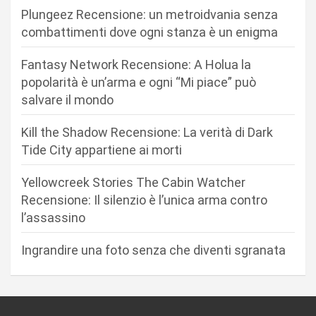
i
Plungeez Recensione: un metroidvania senza
o
combattimenti dove ogni stanza è un enigma
n
Fantasy Network Recensione: A Holua la
e
popolarità è un’arma e ogni “Mi piace” può
a
salvare il mondo
r
Kill the Shadow Recensione: La verità di Dark
t
Tide City appartiene ai morti
i
c
Yellowcreek Stories The Cabin Watcher
Recensione: Il silenzio è l’unica arma contro
o
l’assassino
l
i
Ingrandire una foto senza che diventi sgranata