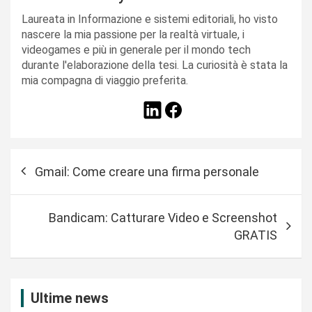
Laureata in Informazione e sistemi editoriali, ho visto
nascere la mia passione per la realtà virtuale, i
videogames e più in generale per il mondo tech
durante l'elaborazione della tesi. La curiosità è stata la
mia compagna di viaggio preferita.
N
Gmail: Come creare una firma personale
a
v
Bandicam: Catturare Video e Screenshot
i
GRATIS
g
a
z
Ultime news