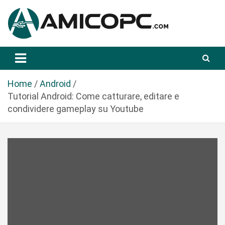
S
a
l
t
Novità Tecnologiche: Guide e News
Amicopc.com
a
a
l
Home
Android
c
Tutorial Android: Come catturare, editare e
o
condividere gameplay su Youtube
n
t
e
n
u
t
o