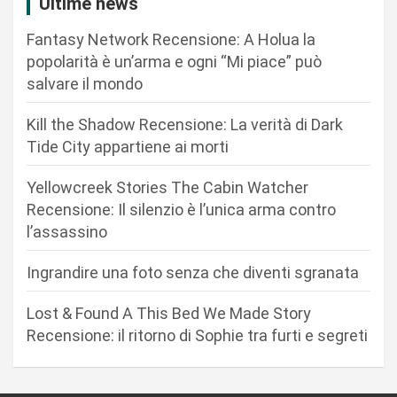
Ultime news
z
Fantasy Network Recensione: A Holua la
i
popolarità è un’arma e ogni “Mi piace” può
o
salvare il mondo
n
Kill the Shadow Recensione: La verità di Dark
e
Tide City appartiene ai morti
a
r
Yellowcreek Stories The Cabin Watcher
Recensione: Il silenzio è l’unica arma contro
t
l’assassino
i
c
Ingrandire una foto senza che diventi sgranata
o
Lost & Found A This Bed We Made Story
l
Recensione: il ritorno di Sophie tra furti e segreti
i