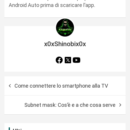
Android Auto prima di scaricare l’app.
x0xShinobix0x
N
Come connettere lo smartphone alla TV
a
v
Subnet mask: Cos’è e a che cosa serve
i
g
a