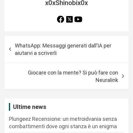
x0xShinobix0x
N
WhatsApp: Messaggi generati dall’IA per
a
aiutarvi a scriverli
v
i
Giocare con la mente? Si può fare con
g
Neuralink
a
z
i
Ultime news
o
Plungeez Recensione: un metroidvania senza
n
combattimenti dove ogni stanza è un enigma