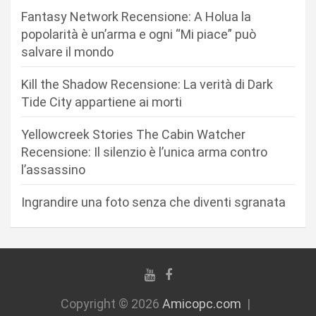
e
Fantasy Network Recensione: A Holua la
a
popolarità è un’arma e ogni “Mi piace” può
r
salvare il mondo
t
Kill the Shadow Recensione: La verità di Dark
i
Tide City appartiene ai morti
c
Yellowcreek Stories The Cabin Watcher
o
Recensione: Il silenzio è l’unica arma contro
l
l’assassino
i
Ingrandire una foto senza che diventi sgranata
Copyright © 2026
Amicopc.com