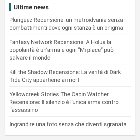
Ultime news
o
n
Plungeez Recensione: un metroidvania senza
combattimenti dove ogni stanza è un enigma
e
a
Fantasy Network Recensione: A Holua la
r
popolarità è un’arma e ogni “Mi piace” può
salvare il mondo
t
i
Kill the Shadow Recensione: La verità di Dark
c
Tide City appartiene ai morti
o
Yellowcreek Stories The Cabin Watcher
l
Recensione: Il silenzio è l’unica arma contro
i
l’assassino
Ingrandire una foto senza che diventi sgranata