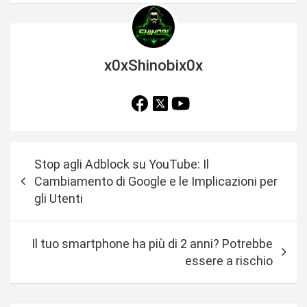
x0xShinobix0x
N
Stop agli Adblock su YouTube: Il
a
Cambiamento di Google e le Implicazioni per
v
gli Utenti
i
g
Il tuo smartphone ha più di 2 anni? Potrebbe
a
essere a rischio
z
i