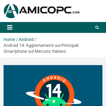
S
a
l
t
Novità Tecnologiche: Guide e News
Amicopc.com
a
a
l
Home
Android
c
Android 14: Aggiornamenti sui Principali
o
Smartphone sul Mercato Italiano
n
t
e
n
u
t
o