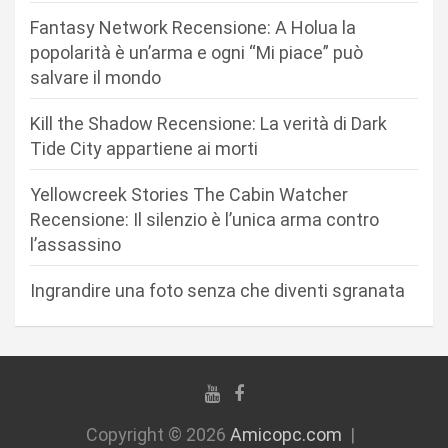
n
Fantasy Network Recensione: A Holua la
popolarità è un’arma e ogni “Mi piace” può
e
salvare il mondo
a
r
Kill the Shadow Recensione: La verità di Dark
Tide City appartiene ai morti
t
i
Yellowcreek Stories The Cabin Watcher
c
Recensione: Il silenzio è l’unica arma contro
l’assassino
o
l
Ingrandire una foto senza che diventi sgranata
i
Copyright © 2026
Amicopc.com