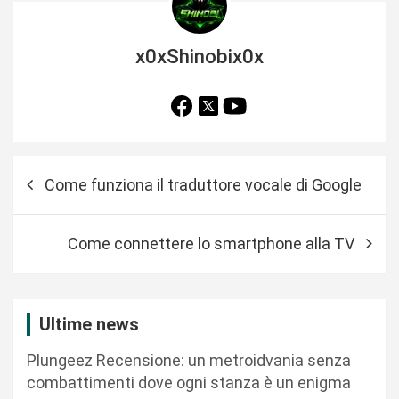
x0xShinobix0x
N
Come funziona il traduttore vocale di Google
a
v
Come connettere lo smartphone alla TV
i
g
a
Ultime news
z
Plungeez Recensione: un metroidvania senza
i
combattimenti dove ogni stanza è un enigma
o