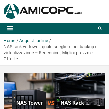
S
a
l
t
Novità Tecnologiche: Guide e News
Amicopc.com
a
a
l
Home
Acquisti online
c
NAS rack vs tower: quale scegliere per backup e
o
virtualizzazione – Recensioni, Miglior prezzo e
n
Offerte
t
e
n
u
t
o