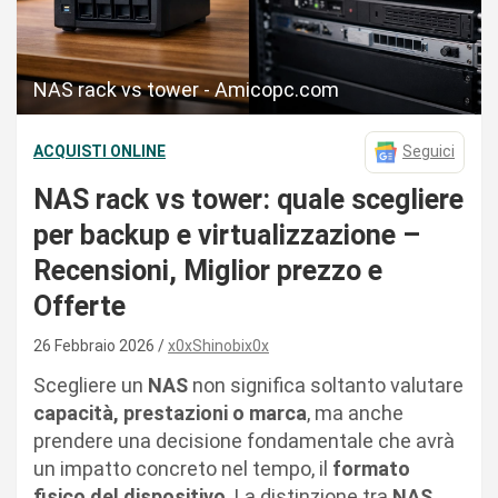
NAS rack vs tower - Amicopc.com
ACQUISTI ONLINE
Seguici
NAS rack vs tower: quale scegliere
per backup e virtualizzazione –
Recensioni, Miglior prezzo e
Offerte
26 Febbraio 2026
x0xShinobix0x
Scegliere un
NAS
non significa soltanto valutare
capacità, prestazioni o marca
, ma anche
prendere una decisione fondamentale che avrà
un impatto concreto nel tempo, il
formato
fisico del dispositivo
. La distinzione tra
NAS