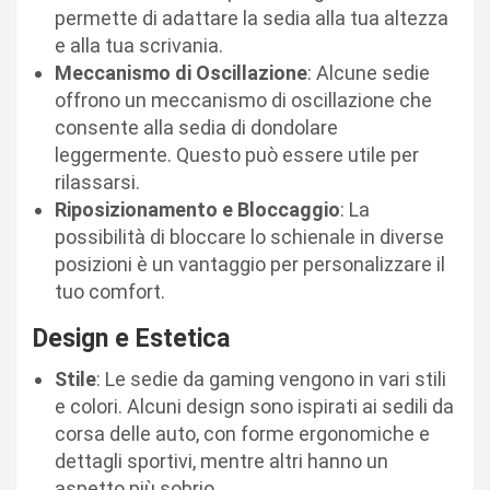
permette di adattare la sedia alla tua altezza
e alla tua scrivania.
Meccanismo di Oscillazione
: Alcune sedie
offrono un meccanismo di oscillazione che
consente alla sedia di dondolare
leggermente. Questo può essere utile per
rilassarsi.
Riposizionamento e Bloccaggio
: La
possibilità di bloccare lo schienale in diverse
posizioni è un vantaggio per personalizzare il
tuo comfort.
Design e Estetica
Stile
: Le sedie da gaming vengono in vari stili
e colori. Alcuni design sono ispirati ai sedili da
corsa delle auto, con forme ergonomiche e
dettagli sportivi, mentre altri hanno un
aspetto più sobrio.