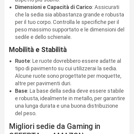
Dimensioni e Capacità di Carico
: Assicurati
che la sedia sia abbastanza grande e robusta
per il tuo corpo. Controlla le specifiche per il
peso massimo supportato e le dimensioni del
sedile e dello schienale.
Mobilità e Stabilità
Ruote
: Le ruote dovrebbero essere adatte al
tipo di pavimento su cui utilizzerai la sedia.
Alcune ruote sono progettate per moquette,
altre per pavimenti duri.
Base
: La base della sedia deve essere stabile
e robusta, idealmente in metallo, per garantire
una lunga durata e una buona distribuzione
del peso.
Migliori sedie da Gaming in