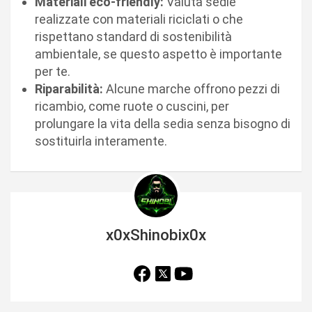
Materiali eco-friendly:
Valuta sedie
realizzate con materiali riciclati o che
rispettano standard di sostenibilità
ambientale, se questo aspetto è importante
per te.
Riparabilità:
Alcune marche offrono pezzi di
ricambio, come ruote o cuscini, per
prolungare la vita della sedia senza bisogno di
sostituirla interamente.
x0xShinobix0x